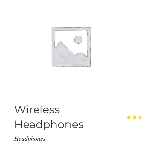
Wireless
Headphones
Ra
1
5.
ou
of
Headphones
ba