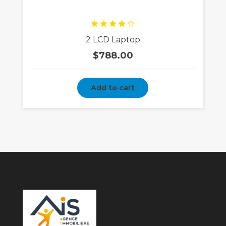
Rated
2 LCD Laptop
4.00
out
of 5
$
788.00
Add to cart