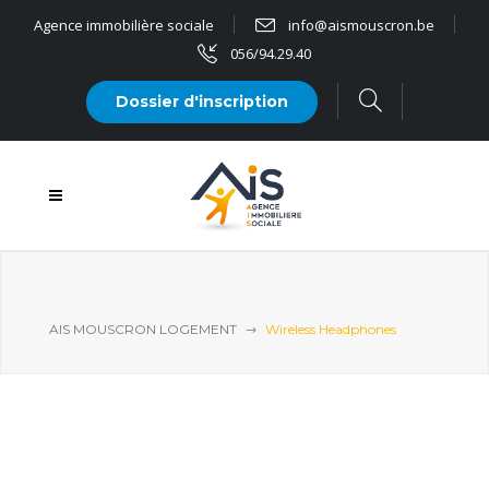
Agence immobilière sociale
info@aismouscron.be
056/94.29.40
Dossier d'inscription
AIS MOUSCRON LOGEMENT
Wireless Headphones