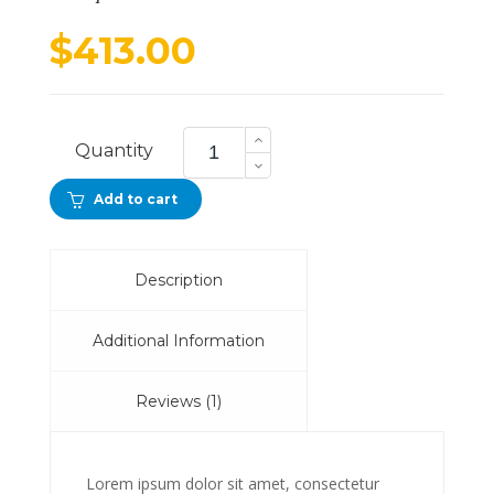
on
cu
$
413.00
ra
Wireless
Headphones
Quantity
quantity
Add to cart
Description
Additional Information
Reviews (1)
Lorem ipsum dolor sit amet, consectetur