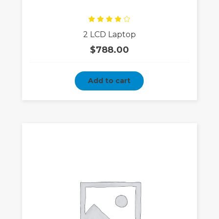
Rated
2 LCD Laptop
4.00
out
of 5
$
788.00
Add to cart