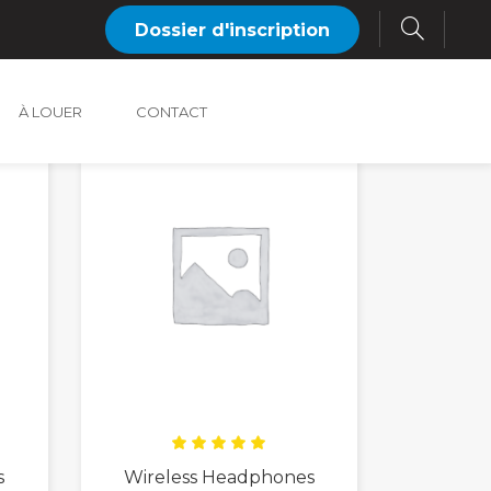
Dossier d'inscription
Default sorting
À LOUER
CONTACT
Rated
s
Wireless Headphones
5.00