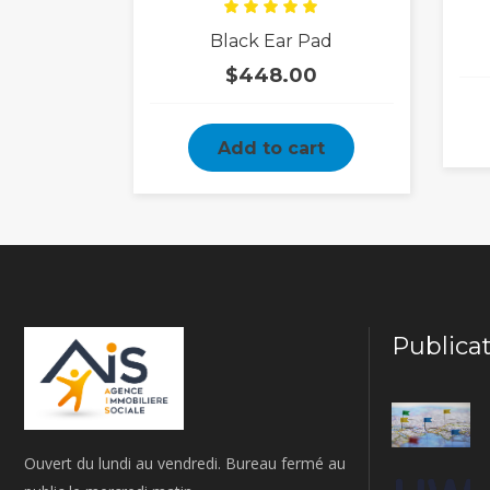
Rated
Black Ear Pad
5.00
out
of 5
$
448.00
Add to cart
Publica
Ouvert du lundi au vendredi. Bureau fermé au