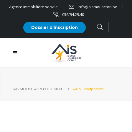
Agence immobilière sociale
info@aismouscron.be
056/94.29.40
Dossier d'inscription
AIS MOUSCRON LOGEMENT
SR8oi Headphones