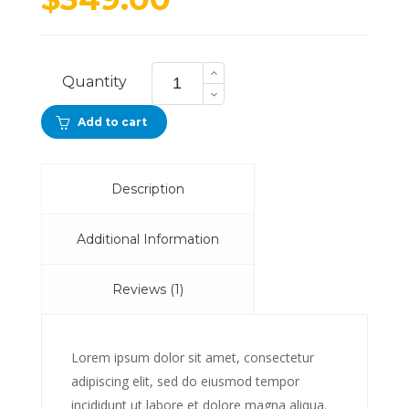
ra
SR8oi
Headphones
Quantity
quantity
Add to cart
Description
Additional Information
Reviews (1)
Lorem ipsum dolor sit amet, consectetur
adipiscing elit, sed do eiusmod tempor
incididunt ut labore et dolore magna aliqua.