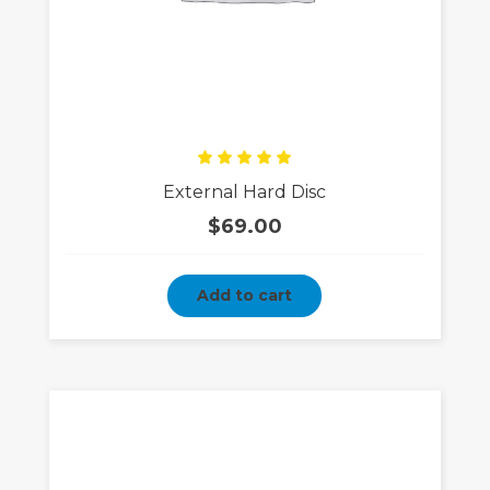
Rated
External Hard Disc
5.00
out
of 5
$
69.00
Add to cart