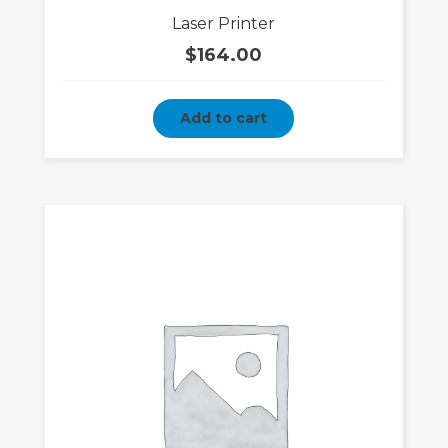
Rated
Laser Printer
5.00
out
of 5
$
164.00
Add to cart