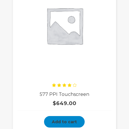
Rated
577 PPI Touchscreen
4.00
out
of 5
$
649.00
Add to cart