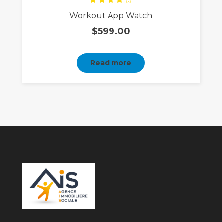
Rated
Workout App Watch
4.00
out
of 5
$
599.00
Read more