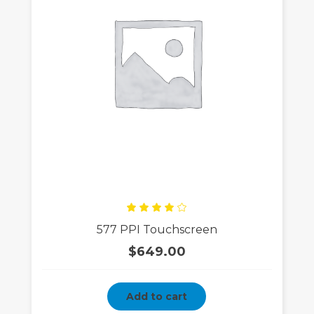
Rated
577 PPI Touchscreen
4.00
out
of 5
$
649.00
Add to cart