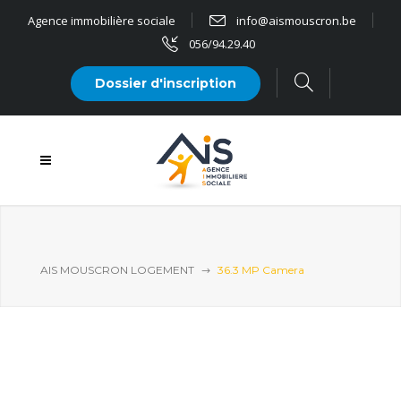
Agence immobilière sociale
info@aismouscron.be
056/94.29.40
Dossier d'inscription
AIS MOUSCRON LOGEMENT
36.3 MP Camera