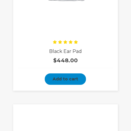
Rated
Black Ear Pad
5.00
out
of 5
$
448.00
Add to cart