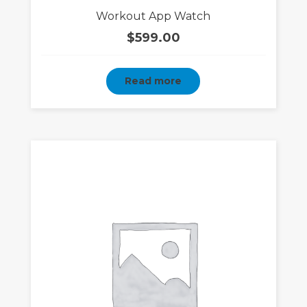
Rated
Workout App Watch
4.00
out
of 5
$
599.00
Read more