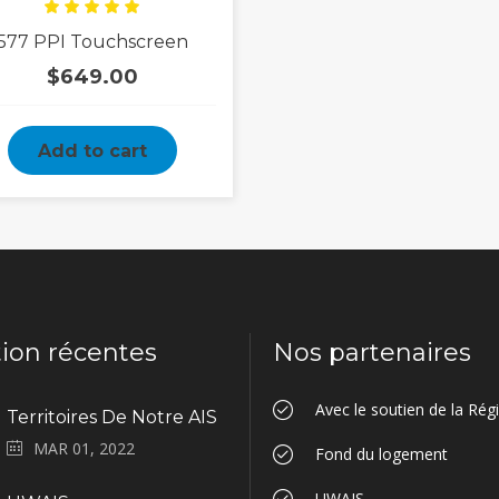
Rated
577 PPI Touchscreen
5.00
out
of 5
$
649.00
Add to cart
tion récentes
Nos partenaires
Avec le soutien de la Ré
Territoires De Notre AIS
MAR 01, 2022
Fond du logement
UWAIS