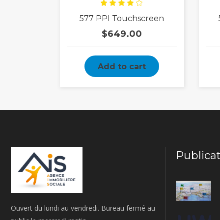
Rated
577 PPI Touchscreen
4.00
out
of 5
$
649.00
Add to cart
Publica
Ouvert du lundi au vendredi. Bureau fermé au