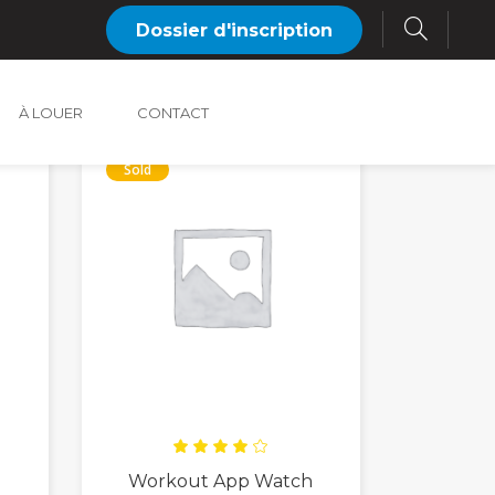
Dossier d'inscription
Default sorting
À LOUER
CONTACT
Sold
Rated
h
Workout App Watch
4.00