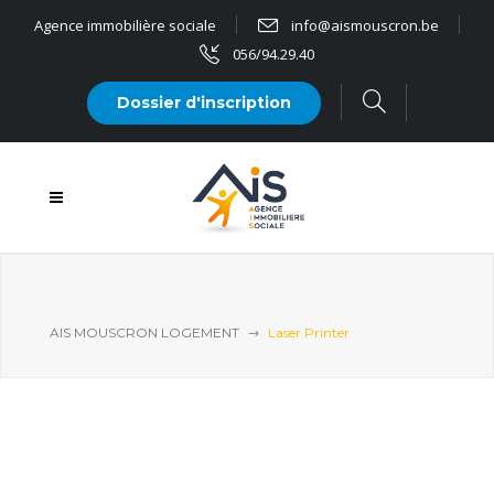
Agence immobilière sociale
info@aismouscron.be
056/94.29.40
Dossier d'inscription
AIS MOUSCRON LOGEMENT
Laser Printer