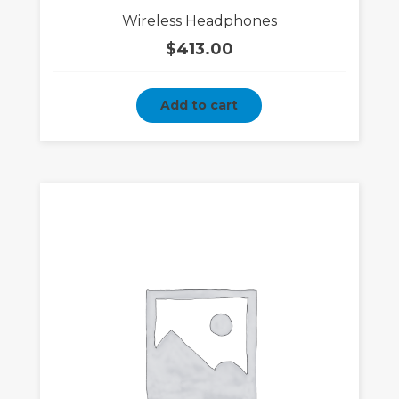
Rated
Wireless Headphones
5.00
out
of 5
$
413.00
Add to cart