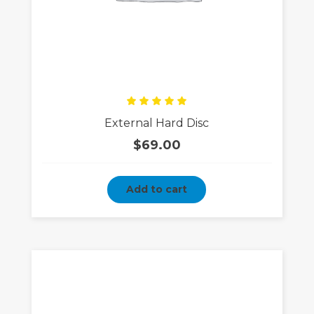
Rated
External Hard Disc
5.00
out
of 5
$
69.00
Add to cart