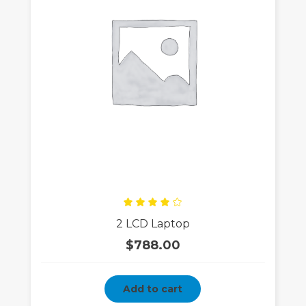
Rated
2 LCD Laptop
4.00
out
of 5
$
788.00
Add to cart