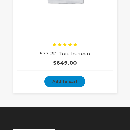
Rated
577 PPI Touchscreen
5.00
out
of 5
$
649.00
Add to cart