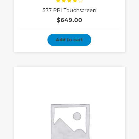
Rated
577 PPI Touchscreen
4.00
out
of 5
$
649.00
Add to cart