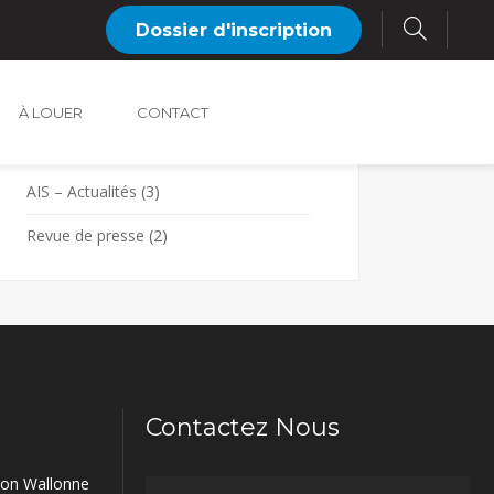
Dossier d'inscription
À LOUER
CONTACT
Categories
AIS – Actualités
(3)
Revue de presse
(2)
Contactez Nous
gion Wallonne