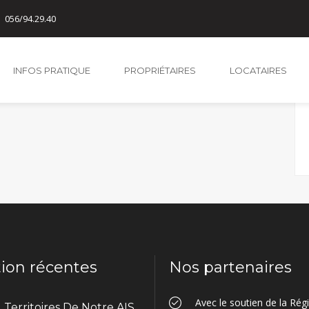
056/94.29.40
INFOS PRATIQUE
PROPRIÉTAIRES
LOCATAIRES
tion récentes
Nos partenaires
Avec le soutien de la Ré
Territoires De Notre AIS