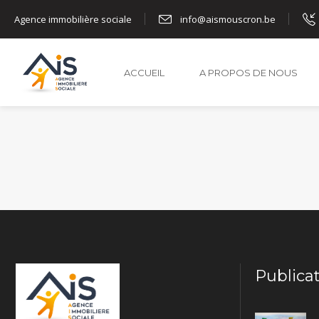
Agence immobilière sociale
info@aismouscron.be
No posts were found.
ACCUEIL
A PROPOS DE NOUS
Publica